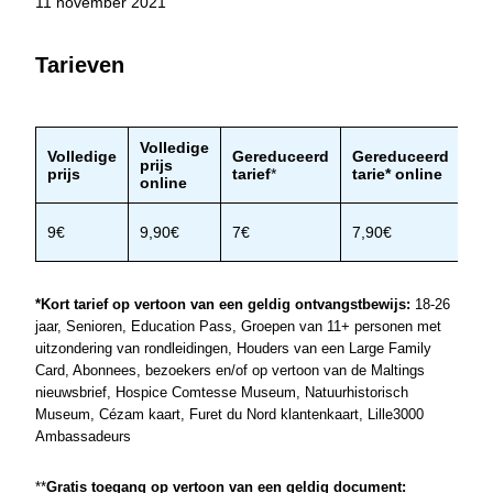
11 november 2021
Tarieven
Volledige
Ro
Volledige
Gereduceerd
Gereduceerd
prijs
vo
prijs
tarief
*
tarie
* online
online
in
9€
9,90€
7€
7,90€
11
*Kort tarief op vertoon van een geldig ontvangstbewijs:
18-26
jaar, Senioren, Education Pass, Groepen van 11+ personen met
uitzondering van rondleidingen, Houders van een Large Family
Card, Abonnees, bezoekers en/of op vertoon van de Maltings
nieuwsbrief, Hospice Comtesse Museum, Natuurhistorisch
Museum, Cézam kaart, Furet du Nord klantenkaart, Lille3000
Ambassadeurs
**
Gratis toegang op vertoon van een geldig document: