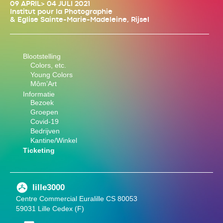
09 APRIL> 04 JULI 2021
Institut pour la Photographie
& Eglise Sainte-Marie-Madeleine, Rijsel
Blootstelling
Colors, etc.
Young Colors
Môm’Art
Informatie
Bezoek
Groepen
Covid-19
Bedrijven
Kantine/Winkel
Ticketing
lille3000
Centre Commercial Euralille CS 80053
59031 Lille Cedex (F)