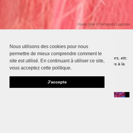
miami pink © Fernando Laposse
Nous utilisons des cookies pour nous
Actus
permettre de mieux comprendre comment le
Pour ne rien rater de l'actualité autour des expositions
Colors, etc.
site est utilisé. En continuant à utiliser ce site,
&
Young Colors
: coulisses, reportages, bons plans, activités à la
vous acceptez cette politique.
maison...
Plus d'infos
J'accepte