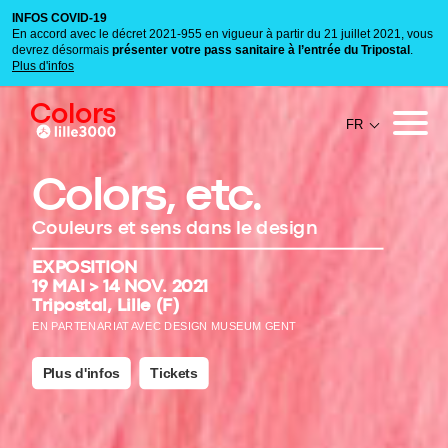
INFOS COVID-19
En accord avec le décret 2021-955 en vigueur à partir du 21 juillet 2021, vous
devrez désormais
présenter votre pass sanitaire à l’entrée du Tripostal
.
Plus d'infos
Colors
Colors, etc.
Couleurs et sens dans le design
EXPOSITION
19 MAI > 14 NOV. 2021
Tripostal, Lille (F)
EN PARTENARIAT AVEC DESIGN MUSEUM GENT
Plus d'infos
Tickets