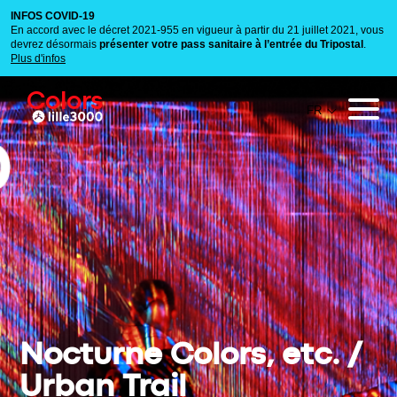
INFOS COVID-19
En accord avec le décret 2021-955 en vigueur à partir du 21 juillet 2021, vous
devrez désormais
présenter votre pass sanitaire à l’entrée du Tripostal
.
Plus d'infos
Colors
Nocturne Colors, etc. /
Urban Trail