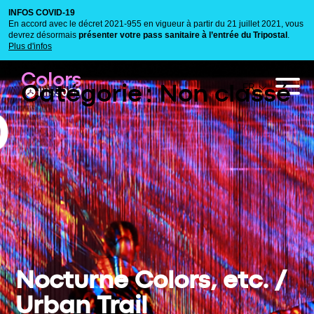
INFOS COVID-19
En accord avec le décret 2021-955 en vigueur à partir du 21 juillet 2021, vous
devrez désormais
présenter votre pass sanitaire à l’entrée du Tripostal
.
Plus d'infos
Colors
Catégorie :
Non classé
Nocturne Colors, etc. /
Urban Trail