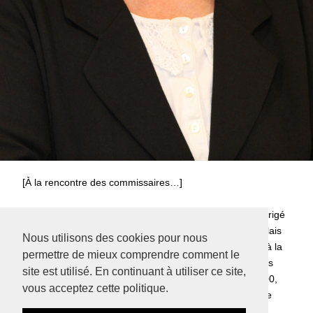
[À la rencontre des commissaires…]
Après des études en histoire de l’art Caroline David a dirigé
le Fonds Régional d’Art Contemporain Nord-Pas-de-Calais
Nous utilisons des cookies pour nous
de sa création en 1982 jusqu’en 1996. Elle a contribué à la
permettre de mieux comprendre comment le
création d’une collection de plus de 800 œuvres avec les
site est utilisé. En continuant à utiliser ce site,
plus grands artistes contemporains de l’époque. En 2000,
vous acceptez cette politique.
elle fait partie de l’équipe fondatrice de lille2004 Capitale
Européenne de la Culture puis de lille3000 en 2006.